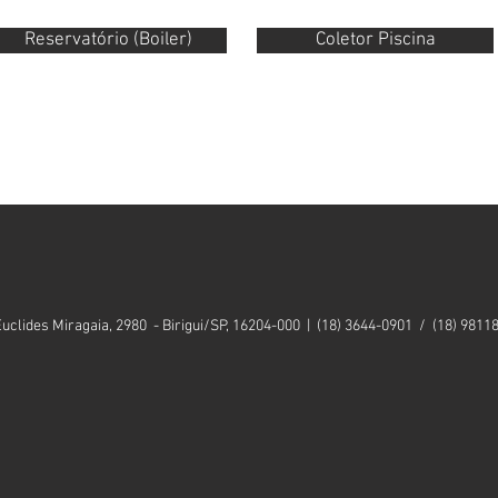
Reservatório (Boiler)
Coletor Piscina
Euclides Miragaia, 2980 - Birigui/SP, 16204-000 | (18) 3644-0901 / (18) 9811